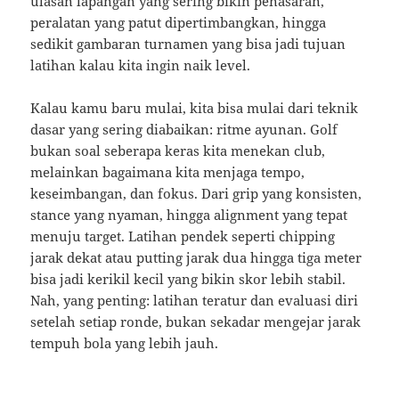
ulasan lapangan yang sering bikin penasaran,
peralatan yang patut dipertimbangkan, hingga
sedikit gambaran turnamen yang bisa jadi tujuan
latihan kalau kita ingin naik level.
Kalau kamu baru mulai, kita bisa mulai dari teknik
dasar yang sering diabaikan: ritme ayunan. Golf
bukan soal seberapa keras kita menekan club,
melainkan bagaimana kita menjaga tempo,
keseimbangan, dan fokus. Dari grip yang konsisten,
stance yang nyaman, hingga alignment yang tepat
menuju target. Latihan pendek seperti chipping
jarak dekat atau putting jarak dua hingga tiga meter
bisa jadi kerikil kecil yang bikin skor lebih stabil.
Nah, yang penting: latihan teratur dan evaluasi diri
setelah setiap ronde, bukan sekadar mengejar jarak
tempuh bola yang lebih jauh.