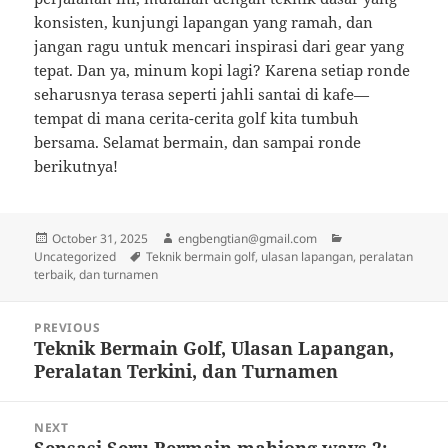
konsisten, kunjungi lapangan yang ramah, dan
jangan ragu untuk mencari inspirasi dari gear yang
tepat. Dan ya, minum kopi lagi? Karena setiap ronde
seharusnya terasa seperti jahli santai di kafe—
tempat di mana cerita-cerita golf kita tumbuh
bersama. Selamat bermain, dan sampai ronde
berikutnya!
Posted
Author
Categories
October 31, 2025
engbengtian@gmail.com
on
Tags
Uncategorized
Teknik bermain golf, ulasan lapangan, peralatan
terbaik, dan turnamen
Post
PREVIOUS
navigation
Teknik Bermain Golf, Ulasan Lapangan,
Previous
Peralatan Terkini, dan Turnamen
post:
NEXT
Sensasi Seru Bermain mahjong ways 2:
Next