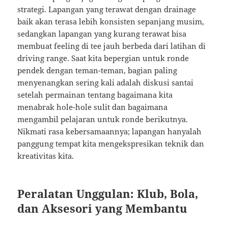
strategi. Lapangan yang terawat dengan drainage
baik akan terasa lebih konsisten sepanjang musim,
sedangkan lapangan yang kurang terawat bisa
membuat feeling di tee jauh berbeda dari latihan di
driving range. Saat kita bepergian untuk ronde
pendek dengan teman-teman, bagian paling
menyenangkan sering kali adalah diskusi santai
setelah permainan tentang bagaimana kita
menabrak hole-hole sulit dan bagaimana
mengambil pelajaran untuk ronde berikutnya.
Nikmati rasa kebersamaannya; lapangan hanyalah
panggung tempat kita mengekspresikan teknik dan
kreativitas kita.
Peralatan Unggulan: Klub, Bola,
dan Aksesori yang Membantu