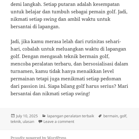
demi langkah. Setiap putaran adalah kesempatan
untuk belajar dan tumbuh sebagai pemain golf. Jadi,
nikmati setiap swing dan ambil waktu untuk
bersantai di lapangan.
Jadi, jika kamu merasa lelah dari rutinitas sehari-
hari, cobalah untuk meluangkan waktu di lapangan
golf. Dengan mengasah teknik bermain golf,
mencoba peralatan terbaru, dan bersosialisasi dalam
turnamen, kamu tidak hanya menaikkan level
permainan tetapi juga menikmati setiap pedoman
dari passion ini. Siapa bilang golf harus serius? Mari
bersantai dan nikmati setiap swing!
Posted
Categories
Tags
July 10, 2025
lapangan peralatan terbaik
bermain
,
golf
,
on
on Swing Santai: Tips Golf, Lapangan 
teknik
,
ulasan
Leave a comment
Proudly powered by WordPress