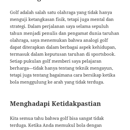
Golf adalah salah satu olahraga yang tidak hanya
menguji ketangkasan fisik, tetapi juga mental dan
strategi. Dalam perjalanan saya selama sepuluh
tahun menjadi penulis dan pengamat dunia taruhan
olahraga, saya menemukan bahwa analogi golf
dapat diterapkan dalam berbagai aspek kehidupan,
termasuk dalam keputusan taruhan di sportsbook.
Setiap pukulan golf memberi saya pelajaran
berharga—tidak hanya tentang teknik mengayun,
tetapi juga tentang bagaimana cara bersikap ketika
bola menggulung ke arah yang tidak terduga.
Menghadapi Ketidakpastian
Kita semua tahu bahwa golf bisa sangat tidak
terduga. Ketika Anda memukul bola dengan