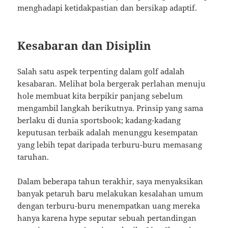
menghadapi ketidakpastian dan bersikap adaptif.
Kesabaran dan Disiplin
Salah satu aspek terpenting dalam golf adalah
kesabaran. Melihat bola bergerak perlahan menuju
hole membuat kita berpikir panjang sebelum
mengambil langkah berikutnya. Prinsip yang sama
berlaku di dunia sportsbook; kadang-kadang
keputusan terbaik adalah menunggu kesempatan
yang lebih tepat daripada terburu-buru memasang
taruhan.
Dalam beberapa tahun terakhir, saya menyaksikan
banyak petaruh baru melakukan kesalahan umum
dengan terburu-buru menempatkan uang mereka
hanya karena hype seputar sebuah pertandingan