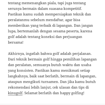
tentang memenangkan piala, tapi juga tentang
serunya bermain dalam suasana kompetitif.
Pastikan kamu sudah mempersiapkan teknik dan
peralatanmu sebelum mendaftar, agar bisa
memberikan yang terbaik di lapangan. Dan jangan
lupa, bertemanlah dengan sesama peserta, karena
golf adalah tentang koneksi dan perjuangan
bersama!
Akhirnya, ingatlah bahwa golf adalah perjalanan.
Dari teknik bermain golf hingga pemilihan lapangan
dan peralatan, semuanya butuh waktu dan usaha
yang konsisten. Pastikan kamu menikmati setiap
langkahnya, baik saat berlatih, bermain di lapangan,
ataupun mengikuti turnamen. Dan jika kamu butuh
rekomendasi lebih lanjut, cek ulasan dan tips di
kinugolf
. Selamat berlatih dan happy golfing!