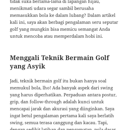
tidak suka berlama-lama di lapangan hijau,
menikmati udara segar sambil berusaha
memasukkan bola ke dalam lubang? Dalam artikel
kali ini, saya akan berbagi pengalaman seru seputar
golf yang mungkin bisa memicu semangat Anda
untuk mencoba atau memperdalam hobi ini.
Menggali Teknik Bermain Golf
yang Asyik
Jadi, teknik bermain golf itu bukan hanya soal
memukul bola, lho! Ada banyak aspek dari swing
yang harus diperhatikan. Perpaduan antara postur,
grip, dan follow-through adalah kunci untuk
mencapai jarak dan akurasi yang diinginkan. Saya
ingat betul pengalaman pertama kali saya berlatih
swing, semua terasa canggung dan kacau. Tapi,
dengan sedikit latihan dan pengamatan, pola dasar