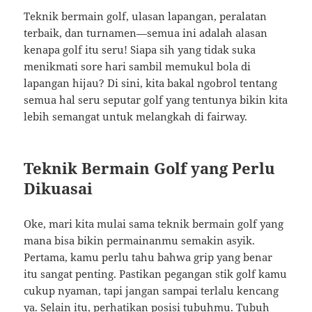
Teknik bermain golf, ulasan lapangan, peralatan
terbaik, dan turnamen—semua ini adalah alasan
kenapa golf itu seru! Siapa sih yang tidak suka
menikmati sore hari sambil memukul bola di
lapangan hijau? Di sini, kita bakal ngobrol tentang
semua hal seru seputar golf yang tentunya bikin kita
lebih semangat untuk melangkah di fairway.
Teknik Bermain Golf yang Perlu
Dikuasai
Oke, mari kita mulai sama teknik bermain golf yang
mana bisa bikin permainanmu semakin asyik.
Pertama, kamu perlu tahu bahwa grip yang benar
itu sangat penting. Pastikan pegangan stik golf kamu
cukup nyaman, tapi jangan sampai terlalu kencang
ya. Selain itu, perhatikan posisi tubuhmu. Tubuh