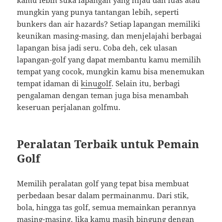
mungkin yang punya tantangan lebih, seperti
bunkers dan air hazards? Setiap lapangan memiliki
keunikan masing-masing, dan menjelajahi berbagai
lapangan bisa jadi seru. Coba deh, cek ulasan
lapangan-golf yang dapat membantu kamu memilih
tempat yang cocok, mungkin kamu bisa menemukan
tempat idaman di
kinugolf
. Selain itu, berbagi
pengalaman dengan teman juga bisa menambah
keseruan perjalanan golfmu.
Peralatan Terbaik untuk Pemain
Golf
Memilih peralatan golf yang tepat bisa membuat
perbedaan besar dalam permainanmu. Dari stik,
bola, hingga tas golf, semua memainkan perannya
masing-masing. Jika kamu masih bingung dengan