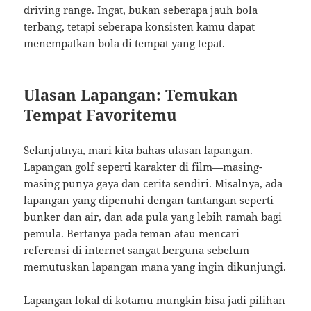
driving range. Ingat, bukan seberapa jauh bola
terbang, tetapi seberapa konsisten kamu dapat
menempatkan bola di tempat yang tepat.
Ulasan Lapangan: Temukan
Tempat Favoritemu
Selanjutnya, mari kita bahas ulasan lapangan.
Lapangan golf seperti karakter di film—masing-
masing punya gaya dan cerita sendiri. Misalnya, ada
lapangan yang dipenuhi dengan tantangan seperti
bunker dan air, dan ada pula yang lebih ramah bagi
pemula. Bertanya pada teman atau mencari
referensi di internet sangat berguna sebelum
memutuskan lapangan mana yang ingin dikunjungi.
Lapangan lokal di kotamu mungkin bisa jadi pilihan