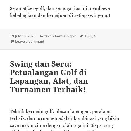
Selamat ber-golf, dan semoga tips ini membawa
kebahagiaan dan kemajuan di setiap swing-mu!
Posted
Categories
Tags
July 10, 2025
teknik bermain golf
10
,
8
,
9
on
on Swing Santai: Tips Golf, Ulasan Lapangan, dan Pe
Leave a comment
Swing dan Seru:
Petualangan Golf di
Lapangan, Alat, dan
Turnamen Terbaik!
Teknik bermain golf, ulasan lapangan, peralatan
terbaik, dan turnamen adalah kombinasi yang bikin
saya makin cinta dengan olahraga ini. Siapa yang