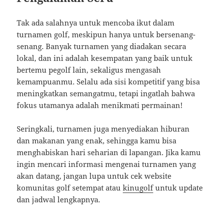
Tak ada salahnya untuk mencoba ikut dalam
turnamen golf, meskipun hanya untuk bersenang-
senang. Banyak turnamen yang diadakan secara
lokal, dan ini adalah kesempatan yang baik untuk
bertemu pegolf lain, sekaligus mengasah
kemampuanmu. Selalu ada sisi kompetitif yang bisa
meningkatkan semangatmu, tetapi ingatlah bahwa
fokus utamanya adalah menikmati permainan!
Seringkali, turnamen juga menyediakan hiburan
dan makanan yang enak, sehingga kamu bisa
menghabiskan hari seharian di lapangan. Jika kamu
ingin mencari informasi mengenai turnamen yang
akan datang, jangan lupa untuk cek website
komunitas golf setempat atau
kinugolf
untuk update
dan jadwal lengkapnya.