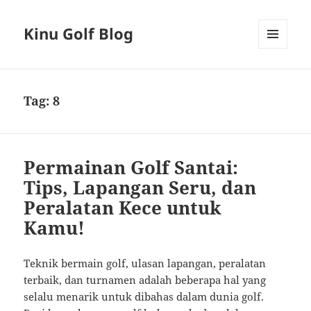
Kinu Golf Blog
MENU
AND
WIDGETS
Tag:
8
Permainan Golf Santai:
Tips, Lapangan Seru, dan
Peralatan Kece untuk
Kamu!
Teknik bermain golf, ulasan lapangan, peralatan
terbaik, dan turnamen adalah beberapa hal yang
selalu menarik untuk dibahas dalam dunia golf.