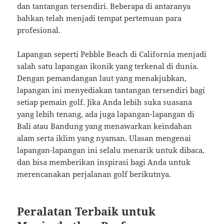
dan tantangan tersendiri. Beberapa di antaranya
bahkan telah menjadi tempat pertemuan para
profesional.
Lapangan seperti Pebble Beach di California menjadi
salah satu lapangan ikonik yang terkenal di dunia.
Dengan pemandangan laut yang menakjubkan,
lapangan ini menyediakan tantangan tersendiri bagi
setiap pemain golf. Jika Anda lebih suka suasana
yang lebih tenang, ada juga lapangan-lapangan di
Bali atau Bandung yang menawarkan keindahan
alam serta iklim yang nyaman. Ulasan mengenai
lapangan-lapangan ini selalu menarik untuk dibaca,
dan bisa memberikan inspirasi bagi Anda untuk
merencanakan perjalanan golf berikutnya.
Peralatan Terbaik untuk