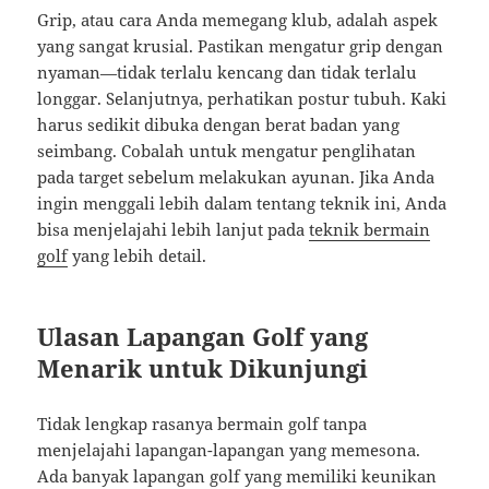
Grip, atau cara Anda memegang klub, adalah aspek
yang sangat krusial. Pastikan mengatur grip dengan
nyaman—tidak terlalu kencang dan tidak terlalu
longgar. Selanjutnya, perhatikan postur tubuh. Kaki
harus sedikit dibuka dengan berat badan yang
seimbang. Cobalah untuk mengatur penglihatan
pada target sebelum melakukan ayunan. Jika Anda
ingin menggali lebih dalam tentang teknik ini, Anda
bisa menjelajahi lebih lanjut pada
teknik bermain
golf
yang lebih detail.
Ulasan Lapangan Golf yang
Menarik untuk Dikunjungi
Tidak lengkap rasanya bermain golf tanpa
menjelajahi lapangan-lapangan yang memesona.
Ada banyak lapangan golf yang memiliki keunikan