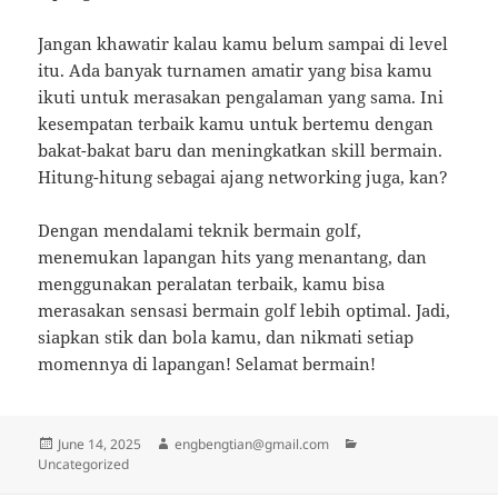
Jangan khawatir kalau kamu belum sampai di level
itu. Ada banyak turnamen amatir yang bisa kamu
ikuti untuk merasakan pengalaman yang sama. Ini
kesempatan terbaik kamu untuk bertemu dengan
bakat-bakat baru dan meningkatkan skill bermain.
Hitung-hitung sebagai ajang networking juga, kan?
Dengan mendalami teknik bermain golf,
menemukan lapangan hits yang menantang, dan
menggunakan peralatan terbaik, kamu bisa
merasakan sensasi bermain golf lebih optimal. Jadi,
siapkan stik dan bola kamu, dan nikmati setiap
momennya di lapangan! Selamat bermain!
Posted
Author
Categories
June 14, 2025
engbengtian@gmail.com
on
Uncategorized