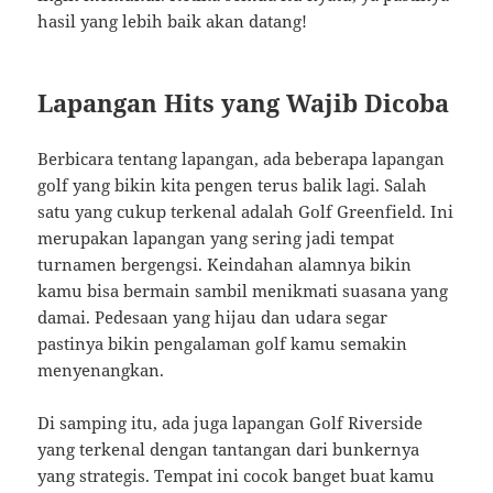
hasil yang lebih baik akan datang!
Lapangan Hits yang Wajib Dicoba
Berbicara tentang lapangan, ada beberapa lapangan
golf yang bikin kita pengen terus balik lagi. Salah
satu yang cukup terkenal adalah Golf Greenfield. Ini
merupakan lapangan yang sering jadi tempat
turnamen bergengsi. Keindahan alamnya bikin
kamu bisa bermain sambil menikmati suasana yang
damai. Pedesaan yang hijau dan udara segar
pastinya bikin pengalaman golf kamu semakin
menyenangkan.
Di samping itu, ada juga lapangan Golf Riverside
yang terkenal dengan tantangan dari bunkernya
yang strategis. Tempat ini cocok banget buat kamu