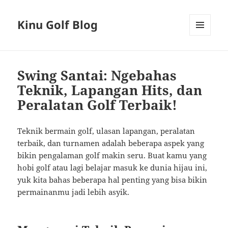
Kinu Golf Blog
MENU
AND
WIDGETS
Swing Santai: Ngebahas
Teknik, Lapangan Hits, dan
Peralatan Golf Terbaik!
Teknik bermain golf, ulasan lapangan, peralatan
terbaik, dan turnamen adalah beberapa aspek yang
bikin pengalaman golf makin seru. Buat kamu yang
hobi golf atau lagi belajar masuk ke dunia hijau ini,
yuk kita bahas beberapa hal penting yang bisa bikin
permainanmu jadi lebih asyik.