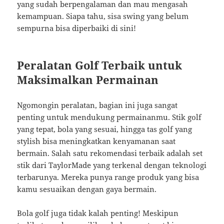
yang sudah berpengalaman dan mau mengasah
kemampuan. Siapa tahu, sisa swing yang belum
sempurna bisa diperbaiki di sini!
Peralatan Golf Terbaik untuk
Maksimalkan Permainan
Ngomongin peralatan, bagian ini juga sangat
penting untuk mendukung permainanmu. Stik golf
yang tepat, bola yang sesuai, hingga tas golf yang
stylish bisa meningkatkan kenyamanan saat
bermain. Salah satu rekomendasi terbaik adalah set
stik dari TaylorMade yang terkenal dengan teknologi
terbarunya. Mereka punya range produk yang bisa
kamu sesuaikan dengan gaya bermain.
Bola golf juga tidak kalah penting! Meskipun