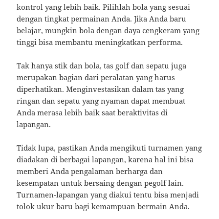
kontrol yang lebih baik. Pilihlah bola yang sesuai
dengan tingkat permainan Anda. Jika Anda baru
belajar, mungkin bola dengan daya cengkeram yang
tinggi bisa membantu meningkatkan performa.
Tak hanya stik dan bola, tas golf dan sepatu juga
merupakan bagian dari peralatan yang harus
diperhatikan. Menginvestasikan dalam tas yang
ringan dan sepatu yang nyaman dapat membuat
Anda merasa lebih baik saat beraktivitas di
lapangan.
Tidak lupa, pastikan Anda mengikuti turnamen yang
diadakan di berbagai lapangan, karena hal ini bisa
memberi Anda pengalaman berharga dan
kesempatan untuk bersaing dengan pegolf lain.
Turnamen-lapangan yang diakui tentu bisa menjadi
tolok ukur baru bagi kemampuan bermain Anda.