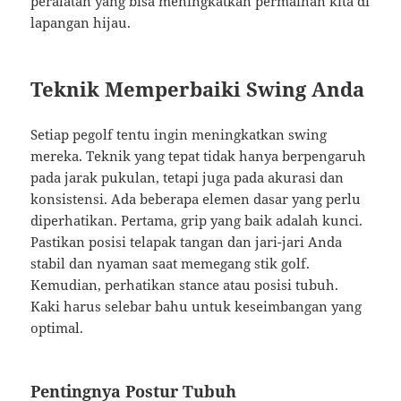
peralatan yang bisa meningkatkan permainan kita di
lapangan hijau.
Teknik Memperbaiki Swing Anda
Setiap pegolf tentu ingin meningkatkan swing
mereka. Teknik yang tepat tidak hanya berpengaruh
pada jarak pukulan, tetapi juga pada akurasi dan
konsistensi. Ada beberapa elemen dasar yang perlu
diperhatikan. Pertama, grip yang baik adalah kunci.
Pastikan posisi telapak tangan dan jari-jari Anda
stabil dan nyaman saat memegang stik golf.
Kemudian, perhatikan stance atau posisi tubuh.
Kaki harus selebar bahu untuk keseimbangan yang
optimal.
Pentingnya Postur Tubuh