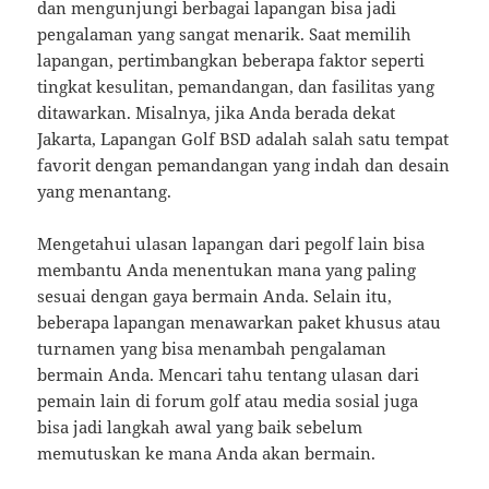
dan mengunjungi berbagai lapangan bisa jadi
pengalaman yang sangat menarik. Saat memilih
lapangan, pertimbangkan beberapa faktor seperti
tingkat kesulitan, pemandangan, dan fasilitas yang
ditawarkan. Misalnya, jika Anda berada dekat
Jakarta, Lapangan Golf BSD adalah salah satu tempat
favorit dengan pemandangan yang indah dan desain
yang menantang.
Mengetahui ulasan lapangan dari pegolf lain bisa
membantu Anda menentukan mana yang paling
sesuai dengan gaya bermain Anda. Selain itu,
beberapa lapangan menawarkan paket khusus atau
turnamen yang bisa menambah pengalaman
bermain Anda. Mencari tahu tentang ulasan dari
pemain lain di forum golf atau media sosial juga
bisa jadi langkah awal yang baik sebelum
memutuskan ke mana Anda akan bermain.