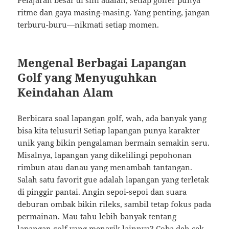
Pelajaran besar di sini adalah, setiap golfer punya
ritme dan gaya masing-masing. Yang penting, jangan
terburu-buru—nikmati setiap momen.
Mengenal Berbagai Lapangan
Golf yang Menyuguhkan
Keindahan Alam
Berbicara soal lapangan golf, wah, ada banyak yang
bisa kita telusuri! Setiap lapangan punya karakter
unik yang bikin pengalaman bermain semakin seru.
Misalnya, lapangan yang dikelilingi pepohonan
rimbun atau danau yang menambah tantangan.
Salah satu favorit gue adalah lapangan yang terletak
di pinggir pantai. Angin sepoi-sepoi dan suara
deburan ombak bikin rileks, sambil tetap fokus pada
permainan. Mau tahu lebih banyak tentang
lapangan golf yang menarik lainnya? Coba deh cek