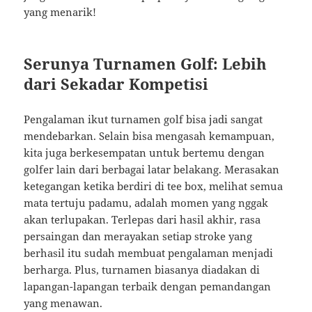
yang menarik!
Serunya Turnamen Golf: Lebih
dari Sekadar Kompetisi
Pengalaman ikut turnamen golf bisa jadi sangat
mendebarkan. Selain bisa mengasah kemampuan,
kita juga berkesempatan untuk bertemu dengan
golfer lain dari berbagai latar belakang. Merasakan
ketegangan ketika berdiri di tee box, melihat semua
mata tertuju padamu, adalah momen yang nggak
akan terlupakan. Terlepas dari hasil akhir, rasa
persaingan dan merayakan setiap stroke yang
berhasil itu sudah membuat pengalaman menjadi
berharga. Plus, turnamen biasanya diadakan di
lapangan-lapangan terbaik dengan pemandangan
yang menawan.