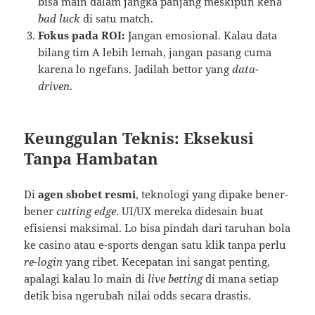
bisa main dalam jangka panjang meskipun kena
bad luck
di satu match.
Fokus pada ROI:
Jangan emosional. Kalau data
bilang tim A lebih lemah, jangan pasang cuma
karena lo ngefans. Jadilah bettor yang
data-
driven
.
Keunggulan Teknis: Eksekusi
Tanpa Hambatan
Di
agen sbobet resmi
, teknologi yang dipake bener-
bener
cutting edge
. UI/UX mereka didesain buat
efisiensi maksimal. Lo bisa pindah dari taruhan bola
ke casino atau e-sports dengan satu klik tanpa perlu
re-login
yang ribet. Kecepatan ini sangat penting,
apalagi kalau lo main di
live betting
di mana setiap
detik bisa ngerubah nilai odds secara drastis.