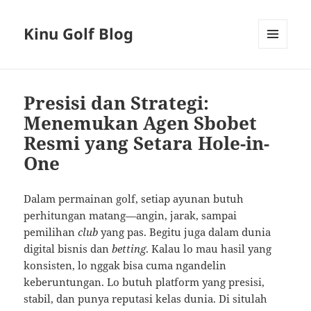
Kinu Golf Blog
MENU
AND
WIDGETS
Presisi dan Strategi:
Menemukan Agen Sbobet
Resmi yang Setara Hole-in-
One
Dalam permainan golf, setiap ayunan butuh
perhitungan matang—angin, jarak, sampai
pemilihan
club
yang pas. Begitu juga dalam dunia
digital bisnis dan
betting
. Kalau lo mau hasil yang
konsisten, lo nggak bisa cuma ngandelin
keberuntungan. Lo butuh platform yang presisi,
stabil, dan punya reputasi kelas dunia. Di situlah