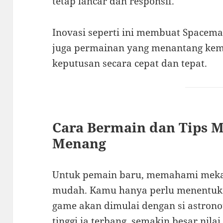
tetap lancar dan responsif.
Inovasi seperti ini membuat Spacema
juga permainan yang menantang k
keputusan secara cepat dan tepat.
Cara Bermain dan Tips 
Menang
Untuk pemain baru, memahami mek
mudah. Kamu hanya perlu menentukan
game akan dimulai dengan si astrono
tinggi ia terbang, semakin besar nilai