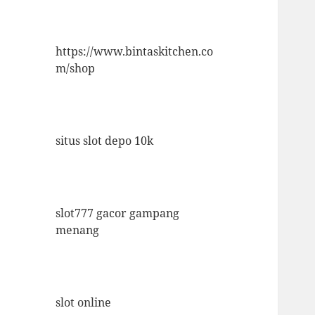
https://www.bintaskitchen.co
m/shop
situs slot depo 10k
slot777 gacor gampang
menang
slot online