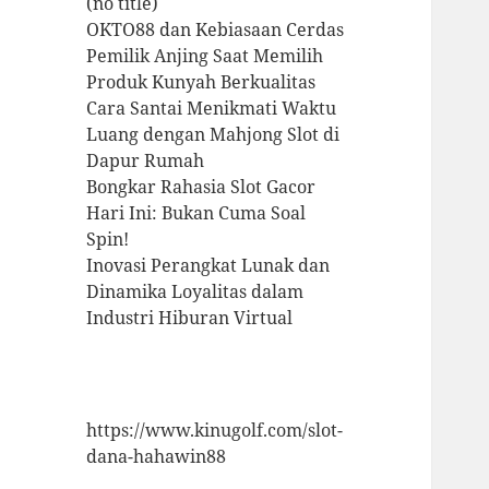
(no title)
OKTO88 dan Kebiasaan Cerdas
Pemilik Anjing Saat Memilih
Produk Kunyah Berkualitas
Cara Santai Menikmati Waktu
Luang dengan Mahjong Slot di
Dapur Rumah
Bongkar Rahasia Slot Gacor
Hari Ini: Bukan Cuma Soal
Spin!
Inovasi Perangkat Lunak dan
Dinamika Loyalitas dalam
Industri Hiburan Virtual
https://www.kinugolf.com/slot-
dana-hahawin88