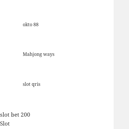
okto 88
Mahjong ways
slot qris
slot bet 200
Slot