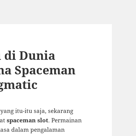
 di Dunia
ama Spaceman
agmatic
yang itu-itu saja, sekarang
wat
spaceman slot
. Permainan
kasa dalam pengalaman