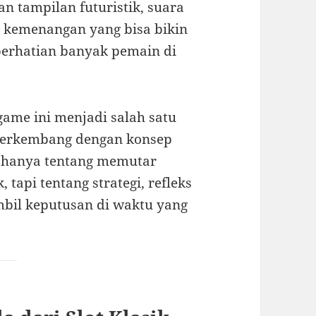
n tampilan futuristik, suara
 kemenangan yang bisa bikin
perhatian banyak pemain di
 game ini menjadi salah satu
 berkembang dengan konsep
n hanya tentang memutar
tapi tentang strategi, refleks
bil keputusan di waktu yang