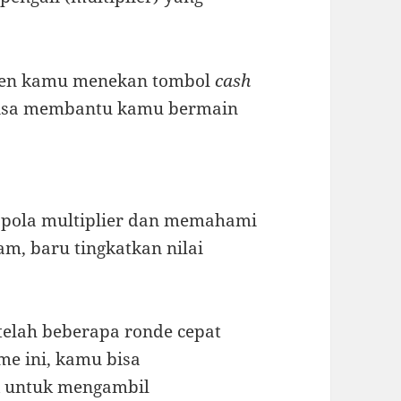
men kamu menekan tombol
cash
g bisa membantu kamu bermain
pola multiplier dan memahami
m, baru tingkatkan nilai
etelah beberapa ronde cepat
me ini, kamu bisa
k untuk mengambil