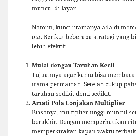
muncul di layar.
Namun, kunci utamanya ada di mo
out
. Berikut beberapa strategi yan
lebih efektif:
Mulai dengan Taruhan Kecil
Tujuannya agar kamu bisa membaca 
irama permainan. Setelah cukup paha
taruhan sedikit demi sedikit.
Amati Pola Lonjakan Multiplier
Biasanya, multiplier tinggi muncul s
berakhir. Dengan memperhatikan rit
memperkirakan kapan waktu terbai