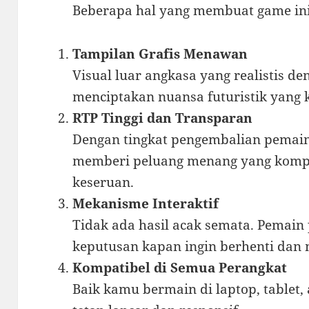
Beberapa hal yang membuat game ini 
Tampilan Grafis Menawan
Visual luar angkasa yang realistis d
menciptakan nuansa futuristik yang 
RTP Tinggi dan Transparan
Dengan tingkat pengembalian pemain
memberi peluang menang yang kompe
keseruan.
Mekanisme Interaktif
Tidak ada hasil acak semata. Pemain
keputusan kapan ingin berhenti dan
Kompatibel di Semua Perangkat
Baik kamu bermain di laptop, tablet