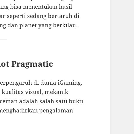
ang bisa menentukan hasil
r seperti sedang bertaruh di
ang dan planet yang berkilau.
lot Pragmatic
berpengaruh di dunia iGaming,
 kualitas visual, mekanik
aceman adalah salah satu bukti
 menghadirkan pengalaman