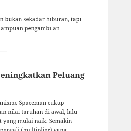
n bukan sekadar hiburan, tapi
emampuan pengambilan
Meningkatkan Peluang
anisme Spaceman cukup
 nilai taruhan di awal, lalu
t yang mulai naik. Semakin
 pengali (multiplier) yang