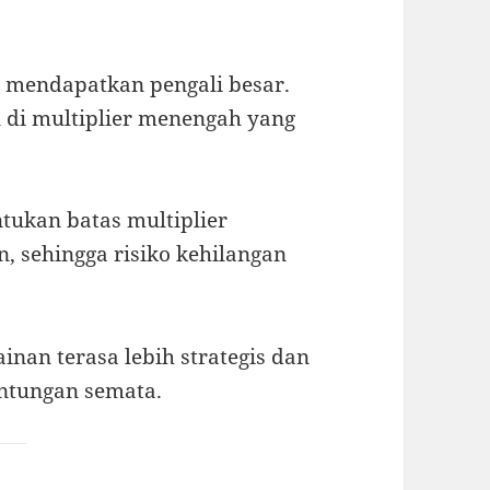
n mendapatkan pengali besar.
 di multiplier menengah yang
ukan batas multiplier
, sehingga risiko kehilangan
inan terasa lebih strategis dan
ntungan semata.