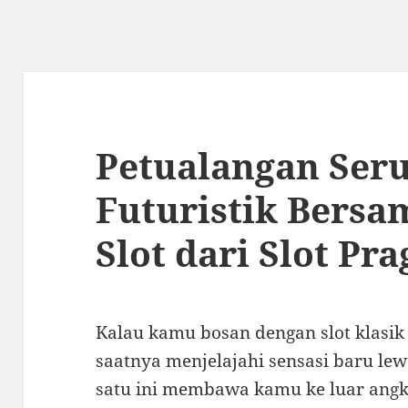
Petualangan Seru
Futuristik Bers
Slot dari Slot Pr
Kalau kamu bosan dengan slot klasik 
saatnya menjelajahi sensasi baru le
satu ini membawa kamu ke luar ang