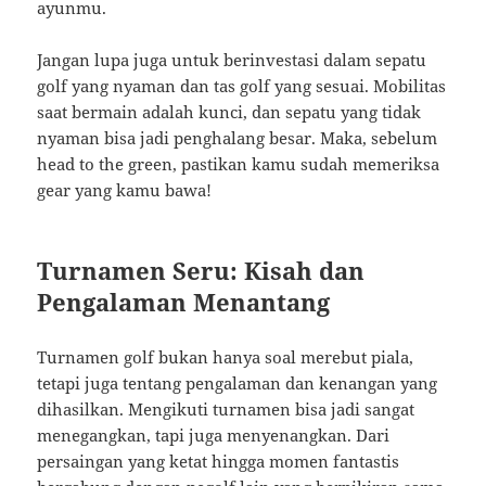
ayunmu.
Jangan lupa juga untuk berinvestasi dalam sepatu
golf yang nyaman dan tas golf yang sesuai. Mobilitas
saat bermain adalah kunci, dan sepatu yang tidak
nyaman bisa jadi penghalang besar. Maka, sebelum
head to the green, pastikan kamu sudah memeriksa
gear yang kamu bawa!
Turnamen Seru: Kisah dan
Pengalaman Menantang
Turnamen golf bukan hanya soal merebut piala,
tetapi juga tentang pengalaman dan kenangan yang
dihasilkan. Mengikuti turnamen bisa jadi sangat
menegangkan, tapi juga menyenangkan. Dari
persaingan yang ketat hingga momen fantastis