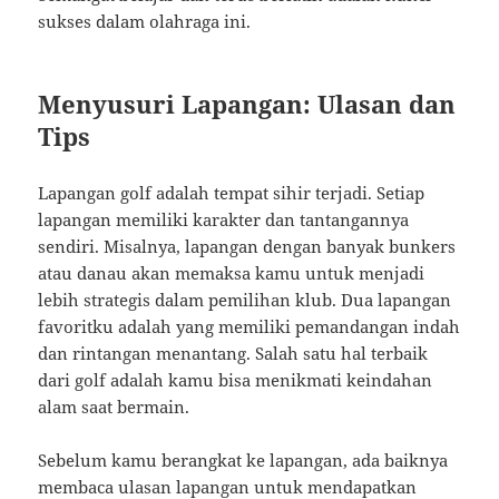
sukses dalam olahraga ini.
Menyusuri Lapangan: Ulasan dan
Tips
Lapangan golf adalah tempat sihir terjadi. Setiap
lapangan memiliki karakter dan tantangannya
sendiri. Misalnya, lapangan dengan banyak bunkers
atau danau akan memaksa kamu untuk menjadi
lebih strategis dalam pemilihan klub. Dua lapangan
favoritku adalah yang memiliki pemandangan indah
dan rintangan menantang. Salah satu hal terbaik
dari golf adalah kamu bisa menikmati keindahan
alam saat bermain.
Sebelum kamu berangkat ke lapangan, ada baiknya
membaca ulasan lapangan untuk mendapatkan