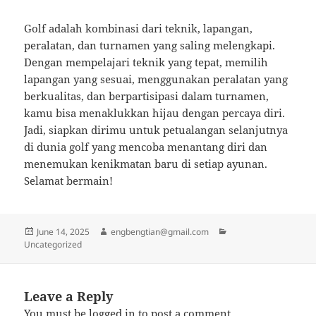
Golf adalah kombinasi dari teknik, lapangan,
peralatan, dan turnamen yang saling melengkapi.
Dengan mempelajari teknik yang tepat, memilih
lapangan yang sesuai, menggunakan peralatan yang
berkualitas, dan berpartisipasi dalam turnamen,
kamu bisa menaklukkan hijau dengan percaya diri.
Jadi, siapkan dirimu untuk petualangan selanjutnya
di dunia golf yang mencoba menantang diri dan
menemukan kenikmatan baru di setiap ayunan.
Selamat bermain!
Posted
Author
Categories
June 14, 2025
engbengtian@gmail.com
on
Uncategorized
Leave a Reply
You must be
logged in
to post a comment.