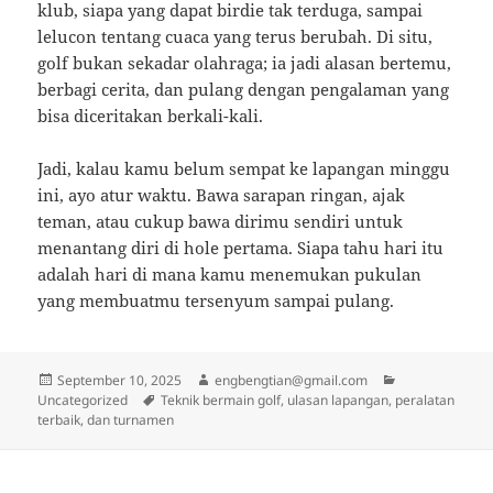
klub, siapa yang dapat birdie tak terduga, sampai
lelucon tentang cuaca yang terus berubah. Di situ,
golf bukan sekadar olahraga; ia jadi alasan bertemu,
berbagi cerita, dan pulang dengan pengalaman yang
bisa diceritakan berkali-kali.
Jadi, kalau kamu belum sempat ke lapangan minggu
ini, ayo atur waktu. Bawa sarapan ringan, ajak
teman, atau cukup bawa dirimu sendiri untuk
menantang diri di hole pertama. Siapa tahu hari itu
adalah hari di mana kamu menemukan pukulan
yang membuatmu tersenyum sampai pulang.
Posted
Author
Categories
September 10, 2025
engbengtian@gmail.com
on
Tags
Uncategorized
Teknik bermain golf, ulasan lapangan, peralatan
terbaik, dan turnamen