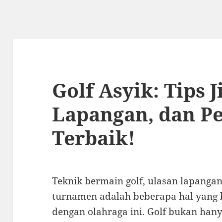
Golf Asyik: Tips J
Lapangan, dan Pe
Terbaik!
Teknik bermain golf, ulasan lapangan
turnamen adalah beberapa hal yang b
dengan olahraga ini. Golf bukan hany