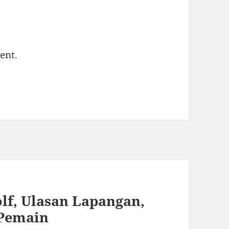
ent.
lf, Ulasan Lapangan,
 Pemain