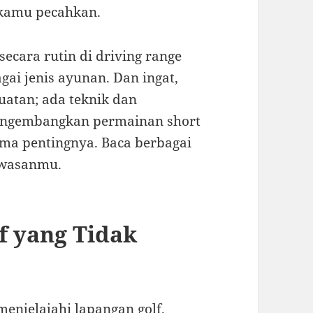
 kamu pecahkan.
secara rutin di driving range
i jenis ayunan. Dan ingat,
uatan; ada teknik dan
 Mengembangkan permainan short
ma pentingnya. Baca berbagai
wasanmu.
f yang Tidak
menjelajahi lapangan golf.