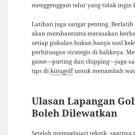
menggenggam telur yang tidak ingin
Latihan juga sangat penting. Berlatih 
akan membantumu merasakan berbaga
setiap pukulan bukan hanya soal kek
perhitungan strategis di baliknya.
game—putting dan chipping—juga sa
tips di
kinugolf
untuk menambah wa
Ulasan Lapangan Gol
Boleh Dilewatkan
Setelah mempelajari teknik, saatnya 