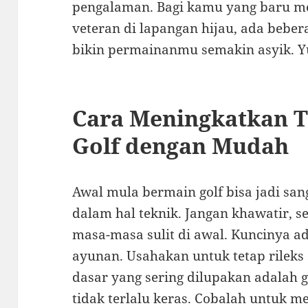
pengalaman. Bagi kamu yang baru m
veteran di lapangan hijau, ada beber
bikin permainanmu semakin asyik. Yu
Cara Meningkatkan 
Golf dengan Mudah
Awal mula bermain golf bisa jadi sa
dalam hal teknik. Jangan khawatir,
masa-masa sulit di awal. Kuncinya a
ayunan. Usahakan untuk tetap rileks
dasar yang sering dilupakan adalah 
tidak terlalu keras. Cobalah untuk