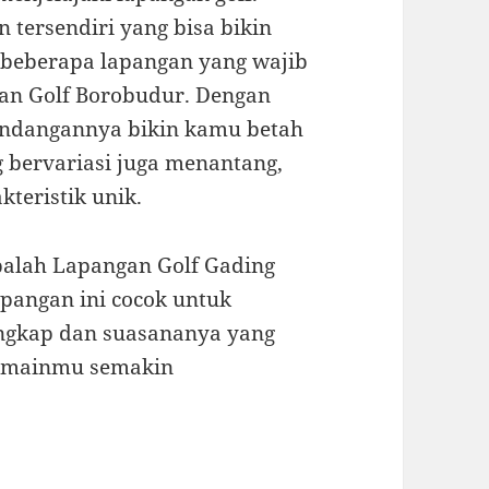
 tersendiri yang bisa bikin
t beberapa lapangan yang wajib
gan Golf Borobudur. Dengan
andangannya bikin kamu betah
 bervariasi juga menantang,
kteristik unik.
balah Lapangan Golf Gading
apangan ini cocok untuk
engkap dan suasananya yang
rmainmu semakin