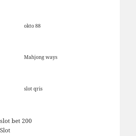
okto 88
Mahjong ways
slot qris
slot bet 200
Slot