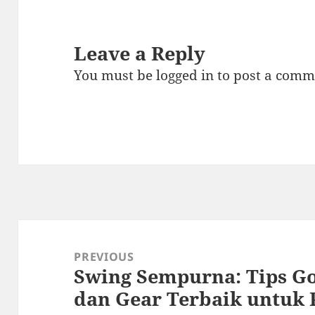
Leave a Reply
You must be
logged in
to post a comm
Post
navigation
PREVIOUS
Swing Sempurna: Tips Go
Previous
dan Gear Terbaik untuk
post: