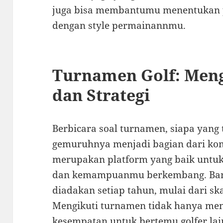
juga bisa membantumu menentukan 
dengan style permainannmu.
Turnamen Golf: Meng
dan Strategi
Berbicara soal turnamen, siapa yang
gemuruhnya menjadi bagian dari kom
merupakan platform yang baik untuk
dan kemampuanmu berkembang. Ban
diadakan setiap tahun, mulai dari ska
Mengikuti turnamen tidak hanya mem
kesempatan untuk bertemu golfer lai