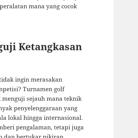
peralatan mana yang cocok
uji Ketangkasan
 tidak ingin merasakan
petisi? Turnamen golf
 menguji sejauh mana teknik
yak penyelenggaraan yang
la lokal hingga internasional.
beri pengalaman, tetapi juga
n dan bertukar pikiran.