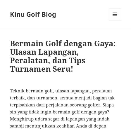
Kinu Golf Blog
MENU
AND
WIDGETS
Bermain Golf dengan Gaya:
Ulasan Lapangan,
Peralatan, dan Tips
Turnamen Seru!
Teknik bermain golf, ulasan lapangan, peralatan
terbaik, dan turnamen, semua menjadi bagian tak
terpisahkan dari perjalanan seorang golfer. Siapa
sih yang tidak ingin bermain golf dengan gaya?
Menghirup udara segar di lapangan yang indah
sambil menunjukkan keahlian Anda di depan