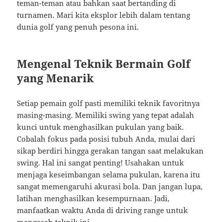
teman-teman atau bahkan saat bertanding di
turnamen. Mari kita eksplor lebih dalam tentang
dunia golf yang penuh pesona ini.
Mengenal Teknik Bermain Golf
yang Menarik
Setiap pemain golf pasti memiliki teknik favoritnya
masing-masing. Memiliki swing yang tepat adalah
kunci untuk menghasilkan pukulan yang baik.
Cobalah fokus pada posisi tubuh Anda, mulai dari
sikap berdiri hingga gerakan tangan saat melakukan
swing. Hal ini sangat penting! Usahakan untuk
menjaga keseimbangan selama pukulan, karena itu
sangat memengaruhi akurasi bola. Dan jangan lupa,
latihan menghasilkan kesempurnaan. Jadi,
manfaatkan waktu Anda di driving range untuk