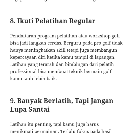
8. Ikuti Pelatihan Regular
Pendaftaran program pelatihan atau workshop golf
bisa jadi langkah cerdas. Berguru pada pro golf tidak
hanya meningkatkan skill tetapi juga membangun
kepercayaan diri ketika kamu tampil di lapangan.
Latihan yang terarah dan bimbingan dari pelatih
professional bisa membuat teknik bermain golf
kamu jauh lebih baik.
9. Banyak Berlatih, Tapi Jangan
Lupa Santai
Latihan itu penting, tapi kamu juga harus
menikmati permainan. Terlalu fokus pada hasil