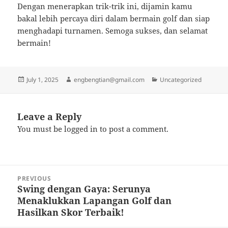
Dengan menerapkan trik-trik ini, dijamin kamu
bakal lebih percaya diri dalam bermain golf dan siap
menghadapi turnamen. Semoga sukses, dan selamat
bermain!
Posted
Author
Categories
July 1, 2025
engbengtian@gmail.com
Uncategorized
on
Leave a Reply
You must be
logged in
to post a comment.
Post
PREVIOUS
navigation
Swing dengan Gaya: Serunya
Previous
Menaklukkan Lapangan Golf dan
post:
Hasilkan Skor Terbaik!