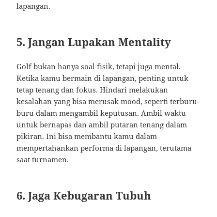
lapangan.
5. Jangan Lupakan Mentality
Golf bukan hanya soal fisik, tetapi juga mental.
Ketika kamu bermain di lapangan, penting untuk
tetap tenang dan fokus. Hindari melakukan
kesalahan yang bisa merusak mood, seperti terburu-
buru dalam mengambil keputusan. Ambil waktu
untuk bernapas dan ambil putaran tenang dalam
pikiran. Ini bisa membantu kamu dalam
mempertahankan performa di lapangan, terutama
saat turnamen.
6. Jaga Kebugaran Tubuh